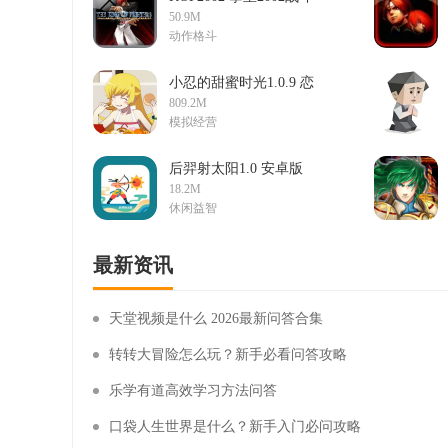
竞技场1.0 安卓免费版
50.9M
街机格斗游戏
动作格斗
小忍的甜蜜时光1.0.9 恋
爱养成游戏
809.2M
模拟经营
后羿射太阳1.0 安卓版
射击游戏
18.2M
休闲益智
最新资讯
天堂视频是什么 2026最新问答合集
转转大冒险怎么玩？新手必看问答攻略
乐学有道高效学习方法问答
口袋人生世界是什么？新手入门必问攻略