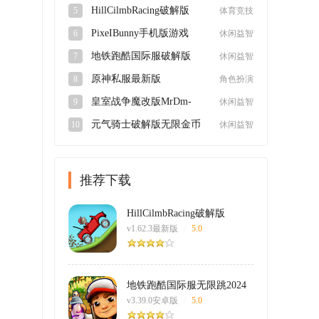
卓版
HillCilmbRacing破解版
5
体育竞技
v1.62.3最新版
PixeIBunny手机版游戏
6
休闲益智
v1.0最新版
地铁跑酷国际服破解版
7
休闲益智
2024最新版3.39.0最新版
原神私服最新版
8
角色扮演
3.0.0_9612129_9624836安
皇室战争魔改版MrDm-
9
休闲益智
卓版
Zerov0.5最新版
元气骑士破解版无限金币
10
休闲益智
钻石v6.5.0
推荐下载
HillCilmbRacing破解版
v1.62.3最新版
/
5.0
地铁跑酷国际服无限跳2024
最新版
v3.39.0安卓版
/
5.0