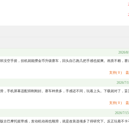
2026/8/
班没空手搓，挂机就能攒金币升级赛车，回头自己跑几把手感也挺爽。画质不赖，赛
支持
(
0
)
盖
2026/7/1
滑，手机屏幕适配得刚刚好。赛车种类多，手感还不同，玩着上头。下载就对了，妥
支持
(
0
)
盖
2026/7/15
版古巴摩托挺带感，发动机动画也顺滑，就是改装选项多了得研究下。反正玩着不卡