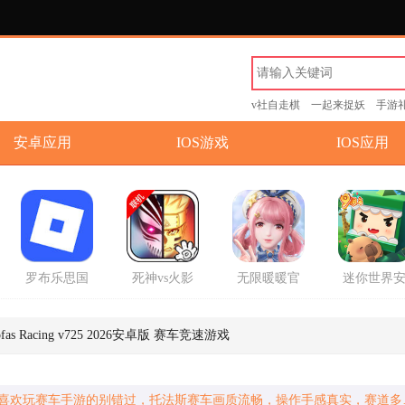
v社自走棋
一起来捉妖
手游
安卓应用
IOS游戏
IOS应用
罗布乐思国
死神vs火影
无限暖暖官
迷你世界
际服中文版
联机版手游
方正版手游
卓版手游
2026最新版
s Racing v725 2026安卓版 赛车竞速游戏
喜欢玩赛车手游的别错