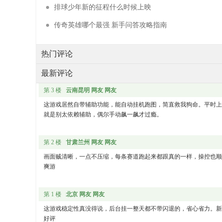
排球少年新的征程什么时候上映
传奇英雄哪个最强 新手问答攻略指南
热门评论
最新评论
第 3 楼
云南昆明 网友 网友
这游戏居然自带辅助功能，能自动挂机跑图，简直救我狗命。平时上
就是别太依赖辅助，偶尔手动飙一飙才过瘾。
第 2 楼
甘肃兰州 网友 网友
画面贼清晰，一点不压缩，每条赛道跑起来都跟真的一样，操控也顺
爽游
第 1 楼
北京 网友 网友
这游戏稳定性真没得说，后台挂一整天都不带闪退的，省心省力。新
好评