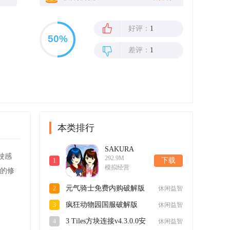
好评：
1
差评：
1
本类排行
SAKURA
驶感
292.9M
SchoolSimulator
下载
1
模拟经营
樱花校园模拟
的修
器英文官方正
元气骑士免费内购破解版
2
休闲益智
版v1.043.02安
v6.5.0最新版
卓版
疯狂动物园国服破解版
3
休闲益智
v4.4.1最新版
3 Tiles方块连接v4.3.0.0安
4
休闲益智