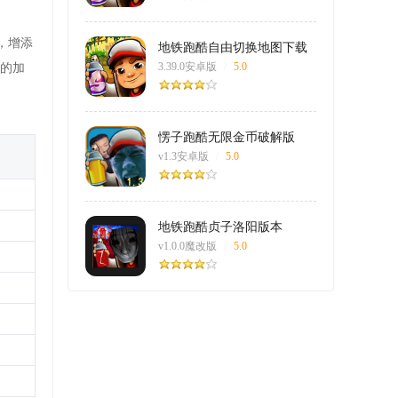
，增添
地铁跑酷自由切换地图下载
安装2024最新版
3.39.0安卓版
/
5.0
的加
愣子跑酷无限金币破解版
v1.3安卓版
/
5.0
地铁跑酷贞子洛阳版本
v1.0.0魔改版
/
5.0