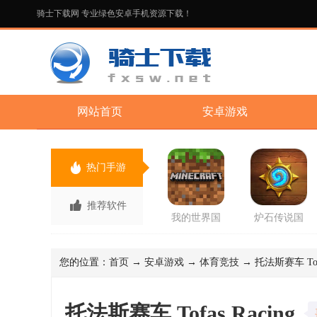
骑士下载网 专业绿色安卓手机资源下载！
网站首页
安卓游戏
热门手游
推荐软件
我的世界国
炉石传说国
际版先行服
服回归版官
最新版2026
方版
手游
您的位置：
首页
→
安卓游戏
→
体育竞技
→ 托法斯赛车 Tofa
托法斯赛车 Tofas Racing