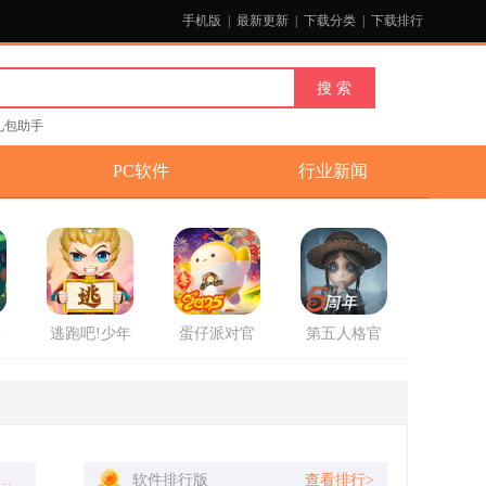
手机版
|
最新更新
|
下载分类
|
下载排行
礼包助手
PC软件
行业新闻
安
逃跑吧!少年
蛋仔派对官
第五人格官
游戏官方版
方2025最新
方版
版游戏
过，托法斯赛车画质流畅，操作手感真实，赛道多车也帅，安卓机直接下载就能玩，很过瘾！
软件排行版
查看排行>