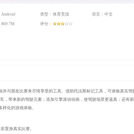
ndroid
类型：体育竞技
语言：中文
69.7M
评分：
编辑并与朋友比赛来尽情享受的工具。借助托法斯标记工具，可体验真实驾
托车，带来新的驾驶元素；添加引擎滚动动画，使驾驶场景更逼真；还有新
多样化的游戏体验。
仿若置身真实比赛。