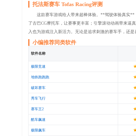
托法斯赛车 Tofas Racing评测
这款赛车游戏给人带来超棒体验。**驾驶体验真实*
了古巴CG摩托车，让赛事更丰富；引擎滚动动画带来逼
入也为游戏注入新活力。无论是追求刺激的赛车手，还是
小编推荐同类软件
软件名称
极限竞速
地铁跑跑跑
破坏赛车
秀车飞行
赛车王2
酷车飙速
极限飙车