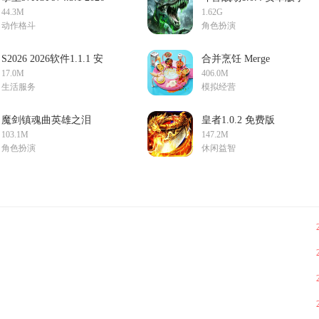
安卓格斗版
游
44.3M
1.62G
动作格斗
角色扮演
S2026 2026软件1.1.1 安
合并烹饪 Merge
卓版 2026手机必备工具
Cooking1.0.28安卓版
17.0M
406.0M
生活服务
模拟经营
魔剑镇魂曲英雄之泪
皇者1.0.2 免费版
0.20.2.25 安卓版
103.1M
147.2M
角色扮演
休闲益智