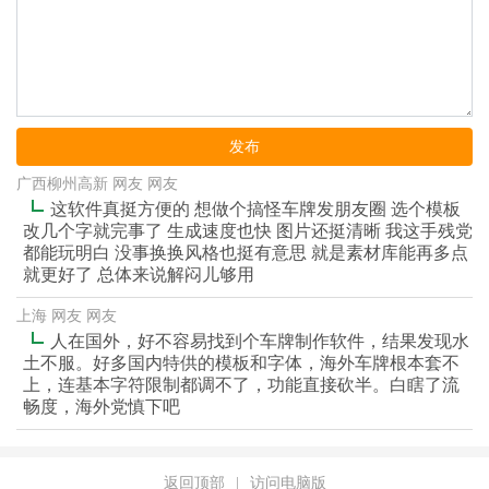
发布
广西柳州高新 网友 网友
这软件真挺方便的 想做个搞怪车牌发朋友圈 选个模板
改几个字就完事了 生成速度也快 图片还挺清晰 我这手残党
都能玩明白 没事换换风格也挺有意思 就是素材库能再多点
就更好了 总体来说解闷儿够用
上海 网友 网友
人在国外，好不容易找到个车牌制作软件，结果发现水
土不服。好多国内特供的模板和字体，海外车牌根本套不
上，连基本字符限制都调不了，功能直接砍半。白瞎了流
畅度，海外党慎下吧
返回顶部
|
访问电脑版