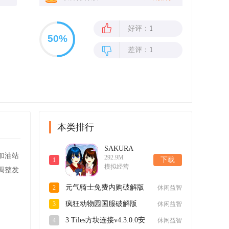
好评：
1
差评：
1
本类排行
SAKURA
加油站
292.9M
SchoolSimulator
下载
1
模拟经营
樱花校园模拟
调整发
器英文官方正
元气骑士免费内购破解版
2
休闲益智
版v1.043.02安
v6.5.0最新版
卓版
疯狂动物园国服破解版
3
休闲益智
v4.4.1最新版
3 Tiles方块连接v4.3.0.0安
4
休闲益智