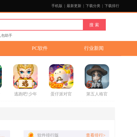
手机版
|
最新更新
|
下载分类
|
下载排行
礼包助手
PC软件
行业新闻
安
逃跑吧!少年
蛋仔派对官
第五人格官
游戏官方版
方2025最新
方版
版游戏
这游戏停车手感贼真实，手动挡操作带劲，模组版还加了新车新地图，老司机快来试试！
软件排行版
查看排行>