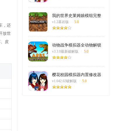
我的世界史莱姆娘模组完整
版无遮挡
v1.2基岩版
/
5.0
车，还
开放世
车、皮
动物战争模拟器全动物解锁
v3.3.0最新破解版
/
5.0
樱花校园模拟器内置修改器
最新版
v1.042.02破解版
/
5.0