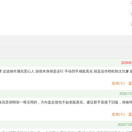
2026/8/
 这波操作属实恶心人 游戏本身倒是还行 手动挡手感挺真实 就是这存档机制太坑爹 
支持
(
0
)
盖
2026/7/3
版花里胡哨加一堆没用的，方向盘反馈也不如老版真实。建议新手直接下旧版，体验
支持
(
0
)
盖
2026/7/20