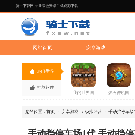
骑士下载网 专业绿色安卓手机资源下载！
网站首页
安卓游戏
热门手游
推荐软件
我的世界国
炉石传说国
际版先行服
服回归版官
最新版2026
方版
手游
您的位置：
首页
→
安卓游戏
→
模拟经营
→ 手动挡停车场1
手动挡停车场1代 手动挡