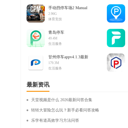
手动挡停车场2 Manual
Parking 21.3.1.3 安卓版
2.96G
下载
体育竞技
青岛停车
appv2026032401最新版
49.4M
生活服务
甘州停车appv4.1.3最新
版
179.3M
生活服务
最新资讯
天堂视频是什么 2026最新问答合集
转转大冒险怎么玩？新手必看问答攻略
乐学有道高效学习方法问答