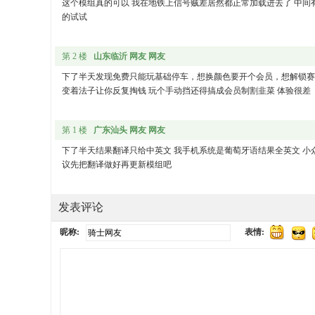
这个模组真的可以 我在地铁上信号贼差居然都正常加载进去了 中间
的试试
第 2 楼
山东临沂 网友 网友
下了半天发现免费只能玩基础停车，想换颜色要开个会员，想解锁赛
变着法子让你反复掏钱 玩个手动挡还得搞成会员制割韭菜 体验很差
第 1 楼
广东汕头 网友 网友
下了半天结果翻译只给中英文 我手机系统是葡萄牙语结果全英文 小众
议先把翻译做好再更新模组吧
发表评论
昵称:
表情: