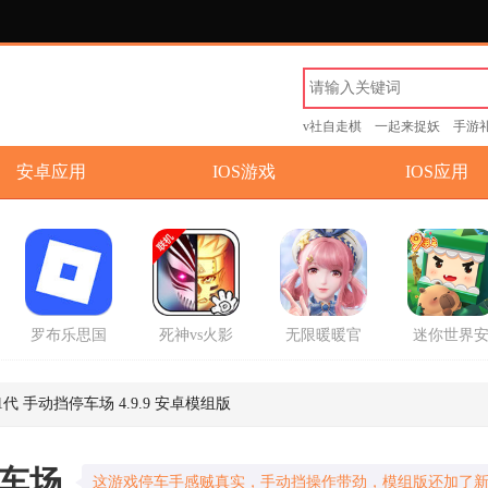
v社自走棋
一起来捉妖
手游
安卓应用
IOS游戏
IOS应用
罗布乐思国
死神vs火影
无限暖暖官
迷你世界
际服中文版
联机版手游
方正版手游
卓版手游
2026最新版
代 手动挡停车场 4.9.9 安卓模组版
停车场