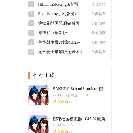
卓版
HillCilmbRacing破解版
5
体育竞技
v1.62.3最新版
PixeIBunny手机版游戏
6
休闲益智
v1.0最新版
地铁跑酷国际服破解版
7
休闲益智
2024最新版3.39.0最新版
原神私服最新版
8
角色扮演
3.0.0_9612129_9624836安
皇室战争魔改版MrDm-
9
休闲益智
卓版
Zerov0.5最新版
元气骑士破解版无限金币
10
休闲益智
钻石v6.5.0
推荐下载
SAKURA SchoolSimulator樱
花校园模拟器英文官方正版
v1.043.02安卓版
/
5.0
樱花校园模拟器1.043.02最新
版本(SAKURA
1.043.02
/
5.0
SchoolSimulator)