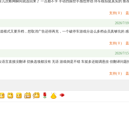
有几次断网瞬间就连回来了 一点都不卡 手动挡操控手感也带劲 停车模拟挺真实的 推
支持
(
0
)
盖
2026/7/19
道模式又要升档，想取消广告还得再充，一个破停车游戏分这么多档会员真够坑的 感
支持
(
0
)
盖
2026/7/15
语言直接没翻译 切换选项都没有 无语 游戏倒是不错 车挺多还能调悬挂 但翻译问题扣
支持
(
0
)
盖