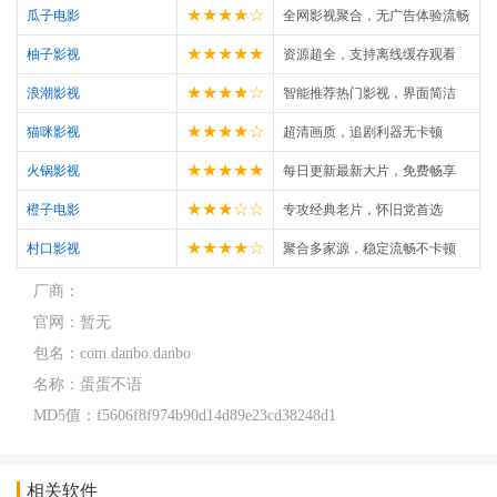
★★★★☆
瓜子电影
全网影视聚合，无广告体验流畅
★★★★★
柚子影视
资源超全，支持离线缓存观看
★★★★☆
浪潮影视
智能推荐热门影视，界面简洁
★★★★☆
猫咪影视
超清画质，追剧利器无卡顿
★★★★★
火锅影视
每日更新最新大片，免费畅享
★★★☆☆
橙子电影
专攻经典老片，怀旧党首选
★★★★☆
村口影视
聚合多家源，稳定流畅不卡顿
厂商：
官网：
暂无
包名：
com.danbo.danbo
名称：
蛋蛋不语
MD5值：
f5606f8f974b90d14d89e23cd38248d1
相关软件