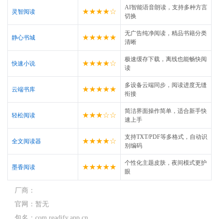
AI智能语音朗读，支持多种方言
★★★★☆
灵智阅读
切换
无广告纯净阅读，精品书籍分类
★★★★★
静心书城
清晰
极速缓存下载，离线也能畅快阅
★★★★☆
快速小说
读
多设备云端同步，阅读进度无缝
★★★★★
云端书库
衔接
简洁界面操作简单，适合新手快
★★★☆☆
轻松阅读
速上手
支持TXT/PDF等多格式，自动识
★★★★☆
全文阅读器
别编码
个性化主题皮肤，夜间模式更护
★★★★★
墨香阅读
眼
厂商：
官网：
暂无
包名：
com.readify.app.cn