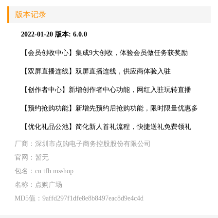
版本记录
2022-01-20
版本: 6.0.0
【会员创收中心】集成9大创收，体验会员做任务获奖励
【双屏直播连线】双屏直播连线，供应商体验入驻
【创作者中心】新增创作者中心功能，网红入驻玩转直播
【预约抢购功能】新增先预约后抢购功能，限时限量优惠多
【优化礼品公池】简化新人首礼流程，快捷送礼免费领礼
厂商：
深圳市点购电子商务控股股份有限公司
官网：
暂无
包名：
cn.tfb.msshop
名称：
点购广场
MD5值：
9affd297f1dfe8e8b8497eac8d9e4c4d