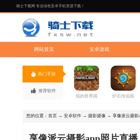
骑士下载网 专业绿色安卓手机资源下载！
网站首页
安卓游戏
热门手游
推荐软件
我的世界国
炉石传说国
际版先行服
服回归版官
最新版2026
方版
手游
您的位置：
首页
→
安卓软件
→
摄影摄像
→ 享像派云摄影ap
享像派云摄影app照片直播