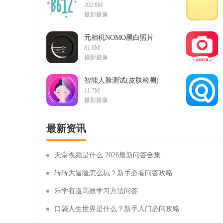
v14.5.23
202.8M
摄影摄像
元相机NOMO黑白照片
软件1.7.4
81.6M
摄影摄像
智能人脸测试(皮肤检测)
软件v1.1.0412
11.7M
摄影摄像
最新资讯
天堂视频是什么 2026最新问答合集
转转大冒险怎么玩？新手必看问答攻略
乐学有道高效学习方法问答
口袋人生世界是什么？新手入门必问攻略