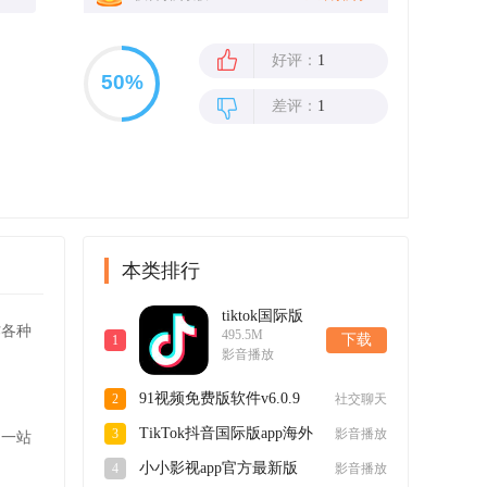
好评：
1
差评：
1
本类排行
tiktok国际版
作各种
495.5M
短视频最新版
下载
1
影音播放
app41.1.1安卓
版
91视频免费版软件v6.0.9
2
社交聊天
官方版
TikTok抖音国际版app海外
3
影音播放
了一站
2025最新版v41.1.1最新版
小小影视app官方最新版
4
影音播放