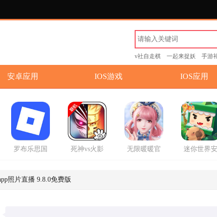
v社自走棋
一起来捉妖
手游
安卓应用
IOS游戏
IOS应用
罗布乐思国
死神vs火影
无限暖暖官
迷你世界
际服中文版
联机版手游
方正版手游
卓版手游
2026最新版
p照片直播 9.8.0免费版