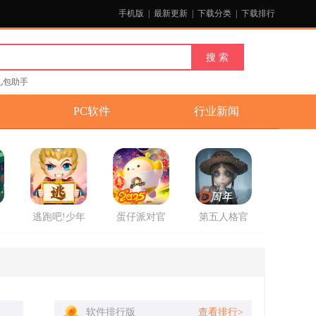
手机版
|
最新更新
|
下载分类
|
下载排行
礼包助手
PC软件
行业新闻
安
逃跑吧!少年
蛋仔派对官
第五人格官
游戏官方版
方2025最新
方版
版游戏
软件排行版
查看排行>