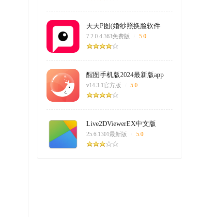
天天P图(婚纱照换脸软件
app)
7.2.0.4.363免费版
/
5.0
醒图手机版2024最新版app
v14.3.1官方版
/
5.0
Live2DViewerEX中文版
25.6.1301最新版
/
5.0