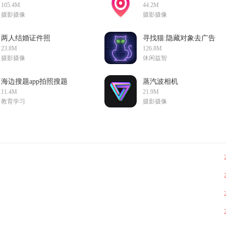
v10.27.1.10
app1.1.9
105.4M
44.2M
摄影摄像
摄影摄像
两人结婚证件照
寻找猫:隐藏对象去广告
appv2.2.9
破解版v1.43安卓版
23.8M
126.8M
摄影摄像
休闲益智
海边搜题app拍照搜题
蒸汽波相机
v2.7.2简易版
(VaporCamapp手机
11.4M
21.9M
版)v2.3.0
教育学习
摄影摄像