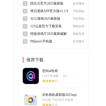
v5.1.5安卓版
囧次元官方2025最新版
5
影音播放
v1.5.7.9安卓版
拷贝漫画APP官方版v2.2.9
6
手机阅读
最新版
ACG漫画2025最新版
7
手机阅读
v2.2.1.3.3.4安卓版
123云盘官方下载安装
8
网络应用
2025最新版v3.1.6官方版
悟饭游戏厅2025最新破解
9
网络应用
版4.8.8.8永久版
P站pixiv手机版
10
社交聊天
appv6.148.0安卓版
推荐下载
意间ai绘画
v1.0.0 安卓版
/
5.0
谷歌相机最新版2025app
9.9.106.773153235.19安卓
版
/
5.0