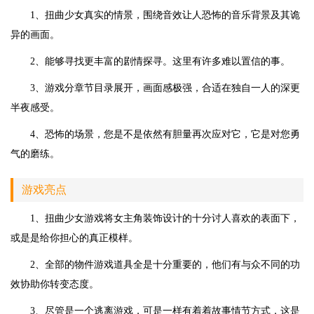
1、扭曲少女真实的情景，围绕音效让人恐怖的音乐背景及其诡
异的画面。
2、能够寻找更丰富的剧情探寻。这里有许多难以置信的事。
3、游戏分章节目录展开，画面感极强，合适在独自一人的深更
半夜感受。
4、恐怖的场景，您是不是依然有胆量再次应对它，它是对您勇
气的磨练。
游戏亮点
1、扭曲少女游戏将女主角装饰设计的十分讨人喜欢的表面下，
或是是给你担心的真正模样。
2、全部的物件游戏道具全是十分重要的，他们有与众不同的功
效协助你转变态度。
3、尽管是一个逃离游戏，可是一样有着着故事情节方式，这是