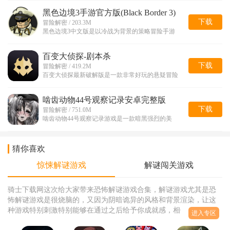
黑色边境3手游官方版(Black Border 3)
下载
冒险解密 / 203.3M
黑色边境3中文版是以冷战为背景的策略冒险手游
百变大侦探-剧本杀
下载
冒险解密 / 419.2M
百变大侦探最新破解版是一款非常好玩的悬疑冒险
啮齿动物44号观察记录安卓完整版
下载
冒险解密 / 751.0M
啮齿动物44号观察记录游戏是一款暗黑强烈的美
猜你喜欢
惊悚解谜游戏
解谜闯关游戏
骑士下载网这次给大家带来恐怖解谜游戏合集，解谜游戏尤其是恐
怖解谜游戏是很烧脑的，又因为阴暗诡异的风格和背景渲染，让这
种游戏特别刺激特别能够在通过之后给予你成就感，相信也有很多
进入专区
人都非常期待惊悚解谜游戏，游戏的恐怖刺激程度往往和剧情有较