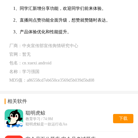
1、同学汇新增分享功能，欢迎同学们前来体验。
2、直播间点赞功能全面升级，想赞就赞随时表达。
3、产品体验优化和性能提升。
厂商：
中央宣传部宣传舆情研究中心
官网：
暂无
包名：
cn.xuexi.android
名称：
学习强国
MD5值：
a86558cd7eb650ce3569d5b039d5bd08
相关软件
聪明虎鲸
下载
教育学习 / 74.9M
聪明虎鲸是一款运行在An