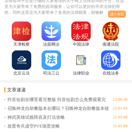
法律咨询平台是小编给大家整理的关于网上法律咨询的平台，在这
里为大家带来了免费的咨询服务，让你可以更好的寻求法律的帮
助，同时这里还为大家带来了各类的法律顾客，能够解决你的法律
进入专区
问题，帮助你更好的寻求法律援助，当你在生活中遇到一些法律问
题的时候，可以直接来这里免费的进行咨询。
天津检察
法苗网法
中国法律
南通法院
app法律咨
律资讯服
法规大全
支云庭审
询1.1.7官
务平台
(中国法律
系统
方版
v2.0.0用户
法规官
app5.0.1官
版
网)v6.5.0
方版
北京云法
司法三公
法律职业
在线法务
安卓版
庭app当事
app法律顾
考试题库
部app法律
人端
问1.0
appv1.0.0
知识资讯
文章速递
3.6.1.4安
安卓版
平台v1.0.6
卓版
抖音短剧在哪里看完整版 抖音短剧怎么免费观看完
23-08-30
整版
召唤神龙自助餐版本在哪玩？召唤神龙自助餐版本链
22-01-05
接地址分享
神武英雄试炼阵容及打法攻略
21-05-08
放置奇兵虚空PVE场景攻略
21-05-08