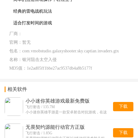
经典的雷电战机玩法
适合打发时间的游戏
厂商：
官网：
暂无
包名：
com.vmobstudio.galaxyshooter.sky.captian.invaders.gtx
名称：
银河阻击太空入侵
MD5值：
1e2ad05ff1bbe27ac9537db4a8b5177f
相关软件
小小迷你英雄游戏最新免费版
下载
飞行射击 / 135.7M
小小迷你英雄手游是一款安卓射击对抗游戏，在这
无畏契约源能行动官方正版
下载
飞行射击 / 1.85G