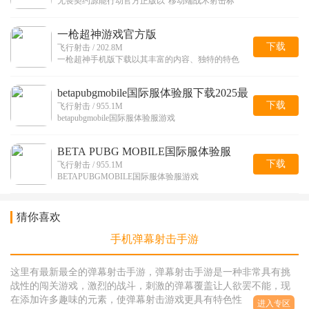
无畏契约源能行动官方正版以“移动端战术射击标
一枪超神游戏官方版
下载
飞行射击 / 202.8M
一枪超神手机版下载以其丰富的内容、独特的特色
betapubgmobile国际服体验服下载2025最
新版
下载
飞行射击 / 955.1M
betapubgmobile国际服体验服游戏
BETA PUBG MOBILE国际服体验服
下载
飞行射击 / 955.1M
BETAPUBGMOBILE国际服体验服游戏
猜你喜欢
手机弹幕射击手游
这里有最新最全的弹幕射击手游，弹幕射击手游是一种非常具有挑
战性的闯关游戏，激烈的战斗，刺激的弹幕覆盖让人欲罢不能，现
在添加许多趣味的元素，使弹幕射击游戏更具有特色性，增加了各
进入专区