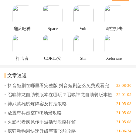
种道具和武器系统，让玩家在游戏中能够体验到最刺激的射击，小
编为大家准备了许多射击手游，总有一款是你喜欢的，有兴趣的玩
家赶紧选择一款下载试玩吧
翻滚吧神
Space
Void
深空打击
枪手破解
Hunter(太
Troopers(虚
手游1.10
版无限金
空猎人手
空战士官
币v1.0.0
游版)1.3.2
方
版)1.0.10
打击者
COREz安
Star
Xelorians
1945世界
卓版1.0.7
Sniper(星
Space
大战安卓
球狙击射
Shoote安
文章速递
版1.0.16
击大挑战
卓版1.0.4
安卓
抖音短剧在哪里看完整版 抖音短剧怎么免费观看完
23-08-30
版)1.0.2
整版
召唤神龙自助餐版本在哪玩？召唤神龙自助餐版本链
22-01-05
接地址分享
神武英雄试炼阵容及打法攻略
21-05-08
放置奇兵虚空PVE场景攻略
21-05-08
火影忍者疾风传手游活动攻略详解
21-05-08
疯狂动物园快速升级宇宙飞船攻略
21-06-24