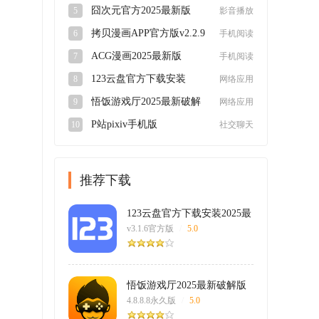
v5.1.5安卓版
囧次元官方2025最新版
5
影音播放
v1.5.7.9安卓版
拷贝漫画APP官方版v2.2.9
6
手机阅读
最新版
ACG漫画2025最新版
7
手机阅读
v2.2.1.3.3.4安卓版
123云盘官方下载安装
8
网络应用
2025最新版v3.1.6官方版
悟饭游戏厅2025最新破解
9
网络应用
版4.8.8.8永久版
P站pixiv手机版
10
社交聊天
appv6.148.0安卓版
推荐下载
123云盘官方下载安装2025最
新版
v3.1.6官方版
/
5.0
悟饭游戏厅2025最新破解版
4.8.8.8永久版
/
5.0