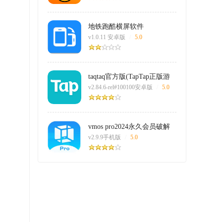
地铁跑酷横屏软件
v1.0.11 安卓版
/
5.0
taqtaq官方版(TapTap正版游
戏)
v2.84.6-rel#100100安卓版
/
5.0
vmos pro2024永久会员破解
版
v2.9.9手机版
/
5.0