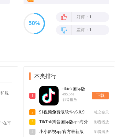
好评：
1
差评：
1
本类排行
tiktok国际版
能和服
495.5M
短视频最新版
下载
1
影音播放
app41.1.1安卓
版
91视频免费版软件v6.0.9
2
社交聊天
官方版
TikTok抖音国际版app海外
3
影音播放
户在平
2025最新版v41.1.1最新版
小小影视app官方最新版
4
影音播放