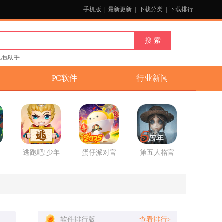
手机版
|
最新更新
|
下载分类
|
下载排行
礼包助手
PC软件
行业新闻
安
逃跑吧!少年
蛋仔派对官
第五人格官
游戏官方版
方2025最新
方版
版游戏
软件排行版
查看排行>