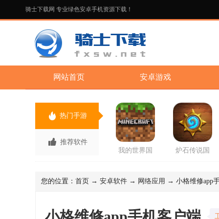
骑士下载网 专业绿色安卓手机资源下载！
网站首页
安卓游戏
热门手游
推荐软件
我的世界国
炉石传说国
际版先行服
服回归版官
最新版2026
方版
手游
您的位置：
首页
→
安卓软件
→
网络应用
→ 小格维修app手
小格维修app手机客户端