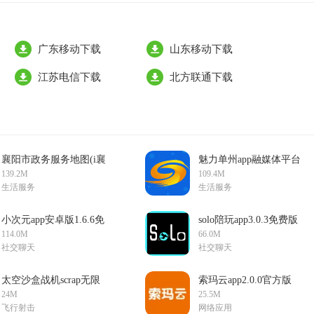
广东移动下载
山东移动下载
江苏电信下载
北方联通下载
襄阳市政务服务地图(i襄
魅力单州app融媒体平台
阳App)1.21.60官方版
0.0.54最新版
139.2M
109.4M
生活服务
生活服务
小次元app安卓版1.6.6免
solo陪玩app3.0.3免费版
费版
114.0M
66.0M
社交聊天
社交聊天
太空沙盒战机scrap无限
索玛云app2.0.0官方版
版0.40破解版
24M
25.5M
飞行射击
网络应用