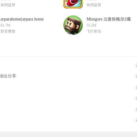
休闲益智
休闲益智
arparahome(arpara home
Minigore 2(迷你格尔2僵
最新版)V1.1.0.151安卓
尸游戏)v1.28中文版
61.7M
55.2M
版
影音播放
飞行射击
版
地址分享