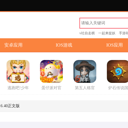
v社自走棋
一起来捉妖
手游
安卓应用
IOS游戏
IOS应用
逃跑吧!少年
蛋仔派对官
第五人格官
炉石传说
游戏官方版
方2025最新
方版
服回归版
版游戏
方版
0.6.40正文版