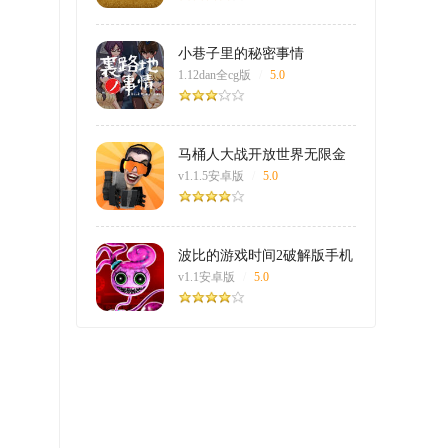
小巷子里的秘密事情
1.12dan全cg版
/
5.0
马桶人大战开放世界无限金
钱版游戏
v1.1.5安卓版
/
5.0
波比的游戏时间2破解版手机
版
v1.1安卓版
/
5.0