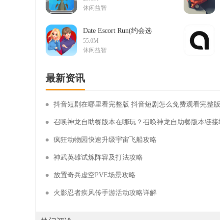
休闲益智
Date Escort Run(约会选
择奔跑游戏)v0.0.2手机
55.0M
版
休闲益智
最新资讯
抖音短剧在哪里看完整版 抖音短剧怎么免费观看完整
召唤神龙自助餐版本在哪玩？召唤神龙自助餐版本链接
疯狂动物园快速升级宇宙飞船攻略
神武英雄试炼阵容及打法攻略
放置奇兵虚空PVE场景攻略
火影忍者疾风传手游活动攻略详解