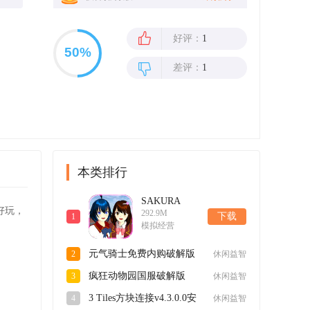
好评：
1
差评：
1
本类排行
SAKURA
好玩，
292.9M
SchoolSimulator
下载
1
模拟经营
樱花校园模拟
器英文官方正
元气骑士免费内购破解版
2
休闲益智
版v1.043.02安
v6.5.0最新版
卓版
疯狂动物园国服破解版
3
休闲益智
v4.4.1最新版
3 Tiles方块连接v4.3.0.0安
4
休闲益智