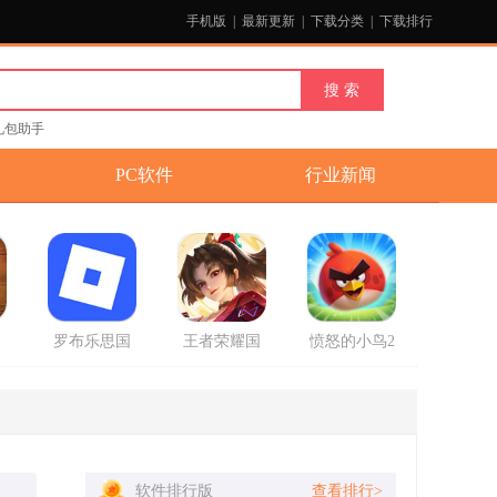
手机版
|
最新更新
|
下载分类
|
下载排行
礼包助手
PC软件
行业新闻
国
罗布乐思国
王者荣耀国
愤怒的小鸟2
官
际服中文版
际服正式版
破解版最新
2025最新版
版
软件排行版
查看排行>