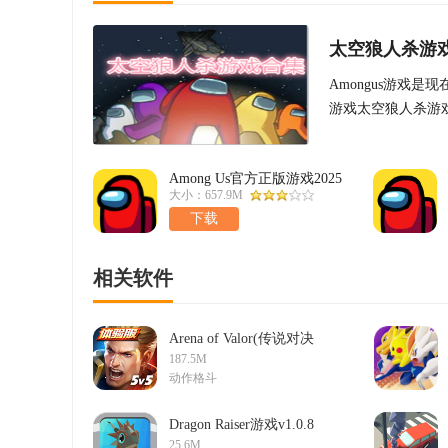
太空狼人杀游
Amongus游戏
游戏太空狼人杀游
不同派系身份的人
Among Us官方正版游戏2025
最新版v2025.6.10安卓版
大小：657.9M
下载
相关软件
Arena of Valor(传说对决
精英体验服)v1.49.13.1测
187.5M
试版
动作格斗
Dragon Raiser游戏v1.0.8
最新版
25.6M