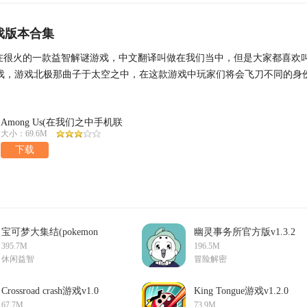
戏版本合集
是现在很火的一款益智解谜游戏，中文翻译叫做在我们当中，但是大家都喜欢
戏，游戏北极那曲子于太空之中，在这款游戏中玩家们将会飞刀不同的身
要进行相互竞争
Among Us(在我们之中手机联
机版)v2020.9.9中文版
大小：69.6M
下载
宝可梦大集结(pokemon
幽灵事务所官方版v1.3.2
unite)手机版v1.8.1.2中文
手机版
395.7M
196.5M
版
休闲益智
冒险解密
Crossroad crash游戏v1.0
King Tongue游戏v1.2.0
安卓版
安卓版
67.7M
73.9M