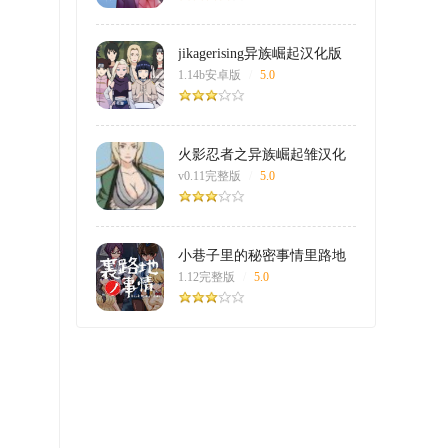
jikagerising异族崛起汉化版
1.14b安卓版
/
5.0
火影忍者之异族崛起雏汉化
版
v0.11完整版
/
5.0
小巷子里的秘密事情里路地
事情全结局
1.12完整版
/
5.0