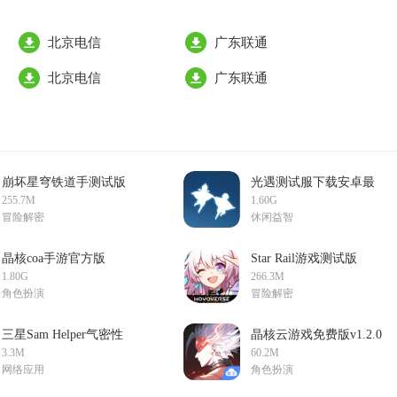
北京电信
广东联通
北京电信
广东联通
崩坏星穹铁道手测试版
光遇测试服下载安卓最
v3.5.0官方版
新版游戏v0.27.0
255.7M
1.60G
(282738)手机版
冒险解密
休闲益智
晶核coa手游官方版
Star Rail游戏测试版
v1.4.0最新版
v2.3.0安卓版
1.80G
266.3M
角色扮演
冒险解密
三星Sam Helper气密性
晶核云游戏免费版v1.2.0
测试软件v2.8官方最新
最新版
3.3M
60.2M
版
网络应用
角色扮演