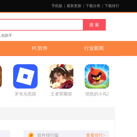
手机版
|
最新更新
|
下载分类
|
下载排行
礼包助手
PC软件
行业新闻
国
罗布乐思国
王者荣耀国
愤怒的小鸟2
官
际服中文版
际服正式版
破解版最新
2025最新版
版
软件排行版
查看排行>