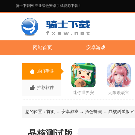
骑士下载网 专业绿色安卓手机资源下载！
网站首页
安卓游戏
热门手游
推荐软件
迷你世界安
无限暖暖官
卓版手游
方正版手游
您的位置：
首页
→
安卓游戏
→
角色扮演
→ 晶核测试版 v1
晶核测试版