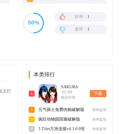
好评：
1
差评：
1
本类排行
SAKURA
法主打
292.9M
SchoolSimulator
下载
1
模拟经营
樱花校园模拟
器英文官方正
元气骑士免费内购破解版
2
休闲益智
版v1.043.02安
v6.5.0最新版
卓版
疯狂动物园国服破解版
3
休闲益智
v4.4.1最新版
3 Tiles方块连接v4.3.0.0安
4
休闲益智