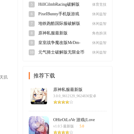
卓版
HillCilmbRacing破解版
5
体育竞技
v1.62.3最新版
PixeIBunny手机版游戏
6
休闲益智
v1.0最新版
地铁跑酷国际服破解版
7
休闲益智
2024最新版3.39.0最新版
原神私服最新版
8
角色扮演
3.0.0_9612129_9624836安
皇室战争魔改版MrDm-
9
休闲益智
卓版
Zerov0.5最新版
元气骑士破解版无限金币
10
休闲益智
钻石v6.5.0
推荐下载
 天玑
原神私服最新版
3.0.0_9612129_9624836安卓
版
/
5.0
OHirOiLoVe 游戏(Love
Pheromone)
v1.0.5 最新版
/
5.0