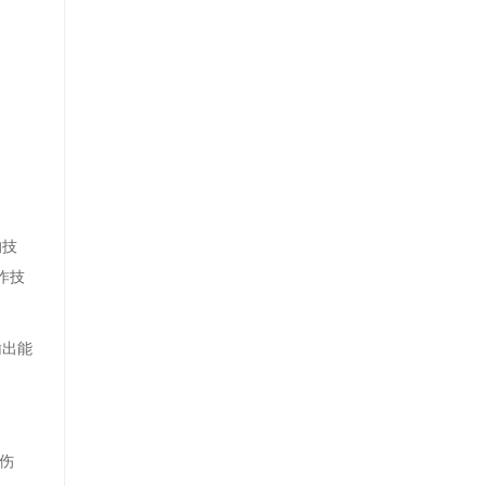
的技
作技
输出能
伤