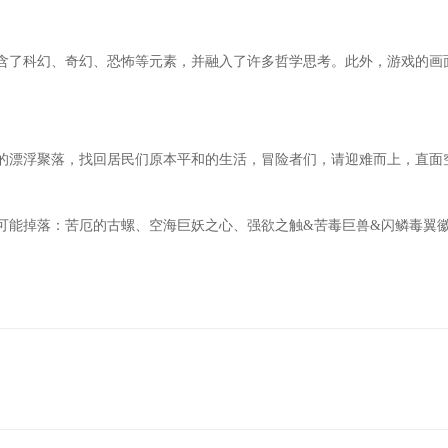
含了科幻、奇幻、恐怖等元素，并融入了许多哲学思考。此外，游戏的画
的漂浮聚落，找回居民们原本平和的生活，冒险者们，请迎难而上，直面
可能掉落：苦厄的古螺、空海巨妖之心、强欲之触&苦毒巨兽&闪鳞毒翼