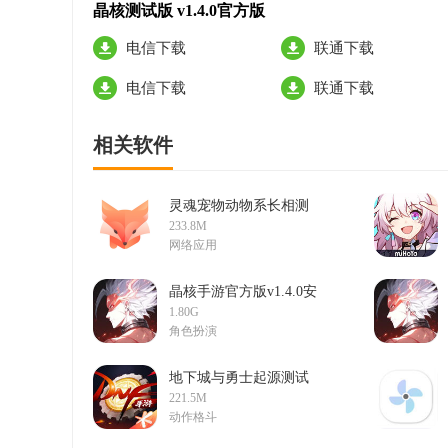
晶核测试版 v1.4.0官方版
电信下载
联通下载
电信下载
联通下载
相关软件
灵魂宠物动物系长相测
试appv1.7.1安卓版
233.8M
网络应用
晶核手游官方版v1.4.0安
卓版
1.80G
角色扮演
地下城与勇士起源测试
服官方版v101.0.2.0安卓
221.5M
版
动作格斗