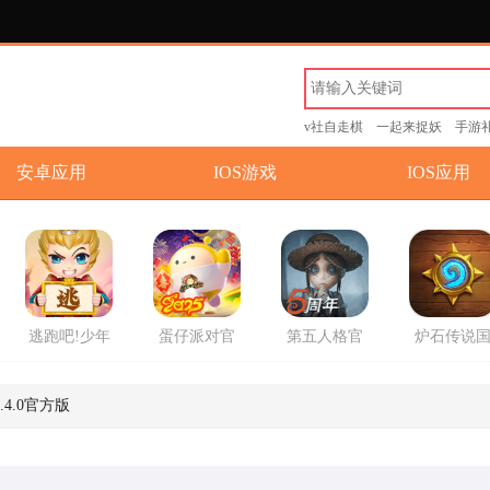
v社自走棋
一起来捉妖
手游
安卓应用
IOS游戏
IOS应用
逃跑吧!少年
蛋仔派对官
第五人格官
炉石传说
游戏官方版
方2025最新
方版
服回归版
版游戏
方版
.4.0官方版