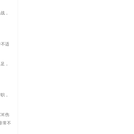
近战，
并不适
不足，
转职，
OE伤
非常不