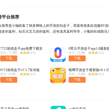
游平台推荐
台推荐是小编收集了很多网络上的手游折扣盒子，里面有很多款混服BT游
超多的返利，钻石元宝几倍的返利，还有道具返利等等，小氪轻松就能当
伴千万不要错
7723游戏盒子app免费下载安
0零元手游盒子app1.8最新
装v5.6.3最新版
大小：57.6M
大小：12.4M
下载
下载
0713游戏盒子v5.5.7安卓版
呱唧手游盒子最新版v8.1.0
卓版
大小：8.1M
大小：13.4M
下载
下载
零点手游app最新版
一米玩手游