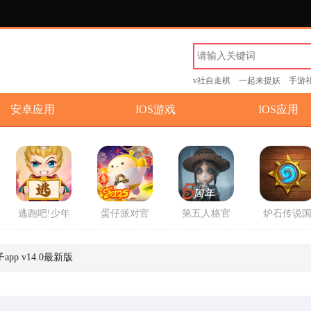
v社自走棋
一起来捉妖
手游
安卓应用
IOS游戏
IOS应用
逃跑吧!少年
蛋仔派对官
第五人格官
炉石传说
游戏官方版
方2025最新
方版
服回归版
版游戏
方版
app v14.0最新版