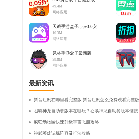
v1.0.3安卓版
49.4M
网络应用
天诚手游盒子appv3.0安
卓版
10.3M
网络应用
风林手游盒子最新版
v3.0.231124安卓版
29.8M
网络应用
最新资讯
抖音短剧在哪里看完整版 抖音短剧怎么免费观看完整
召唤神龙自助餐版本在哪玩？召唤神龙自助餐版本链接
疯狂动物园快速升级宇宙飞船攻略
神武英雄试炼阵容及打法攻略