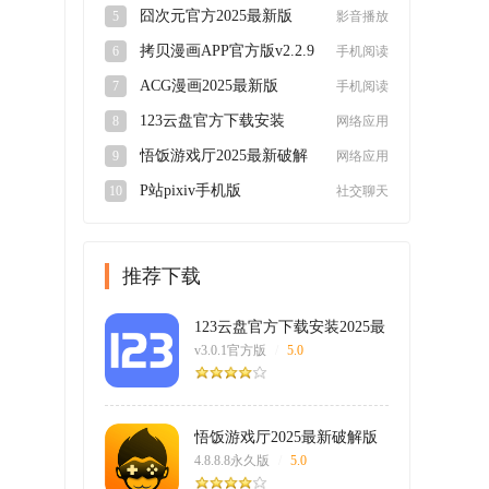
v5.1.5安卓版
囧次元官方2025最新版
5
影音播放
v1.5.7.9安卓版
拷贝漫画APP官方版v2.2.9
6
手机阅读
最新版
ACG漫画2025最新版
7
手机阅读
v2.2.1.3.3.4安卓版
123云盘官方下载安装
8
网络应用
2025最新版v3.0.1官方版
悟饭游戏厅2025最新破解
9
网络应用
版4.8.8.8永久版
P站pixiv手机版
10
社交聊天
appv6.148.0安卓版
推荐下载
123云盘官方下载安装2025最
新版
v3.0.1官方版
/
5.0
悟饭游戏厅2025最新破解版
4.8.8.8永久版
/
5.0