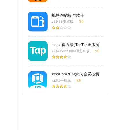
地铁跑酷横屏软件
v1.0.11 安卓版
/
5.0
taqtaq官方版(TapTap正版游
戏)
v2.84.6-rel#100100安卓版
/
5.0
vmos pro2024永久会员破解
版
v2.9.9手机版
/
5.0