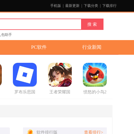
手机版
|
最新更新
|
下载分类
|
下载排行
礼包助手
PC软件
行业新闻
国
罗布乐思国
王者荣耀国
愤怒的小鸟2
官
际服中文版
际服正式版
破解版最新
2025最新版
版
软件排行版
查看排行>