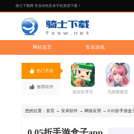
骑士下载网 专业绿色安卓手机资源下载！
网站首页
安卓游戏
热门手游
推荐软件
迷你世界安
无限暖暖官
卓版手游
方正版手游
您的位置：
首页
→
安卓软件
→
网络应用
→ 0.05折手游盒子
0.05折手游盒子app