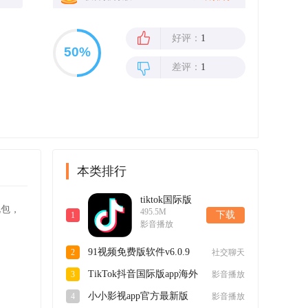
好评：
1
差评：
1
本类排行
tiktok国际版
礼包，
495.5M
短视频最新版
下载
1
影音播放
app41.1.1安卓
版
91视频免费版软件v6.0.9
2
社交聊天
官方版
TikTok抖音国际版app海外
3
影音播放
2025最新版v41.1.1最新版
小小影视app官方最新版
4
影音播放