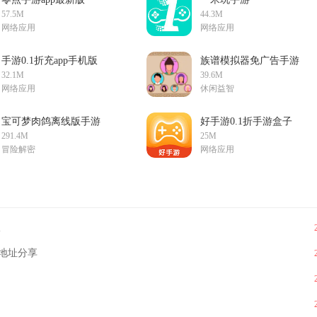
v4.0.10最新版
appv3.0.24509最新版
57.5M
44.3M
网络应用
网络应用
手游0.1折充app手机版
族谱模拟器免广告手游
v1.0.5安卓版
v1.0安卓版
32.1M
39.6M
网络应用
休闲益智
宝可梦肉鸽离线版手游
好手游0.1折手游盒子
v1.0免费版
v3.0.24604最新版
291.4M
25M
冒险解密
网络应用
版
地址分享