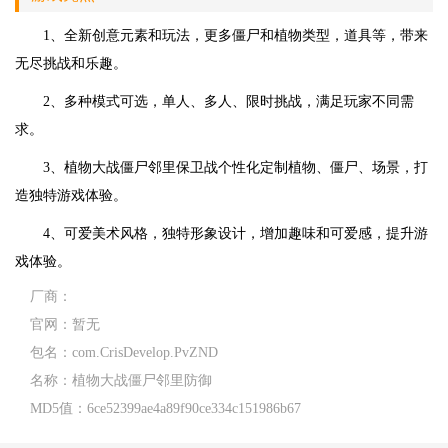
1、全新创意元素和玩法，更多僵尸和植物类型，道具等，带来
无尽挑战和乐趣。
2、多种模式可选，单人、多人、限时挑战，满足玩家不同需
求。
3、植物大战僵尸邻里保卫战个性化定制植物、僵尸、场景，打
造独特游戏体验。
4、可爱美术风格，独特形象设计，增加趣味和可爱感，提升游
戏体验。
厂商：
官网：
暂无
包名：
com.CrisDevelop.PvZND
名称：
植物大战僵尸邻里防御
MD5值：
6ce52399ae4a89f90ce334c151986b67