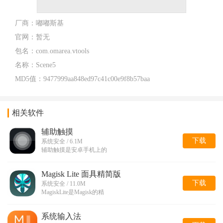
厂商：
嘟嘟斯基
官网：
暂无
包名：
com.omarea.vtools
名称：
Scene5
MD5值：
9477999aa848ed97c41c00e9f8b57baa
相关软件
辅助触摸
下载
系统安全 / 6.1M
辅助触摸是安卓手机上的
Magisk Lite 面具精简版
下载
系统安全 / 11.0M
MagiskLite是Magisk的精
系统输入法