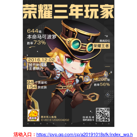
活动入口：
https://pvp.qq.com/cp/a20191018sfk/index_wq.h