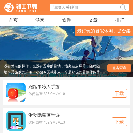
首页
游戏
软件
文章
排行
最好玩的暑假休闲手游合集
暑假里每个人都有不同的娱乐方式，可以出门游玩打球，
也可以待在家里玩一些游戏，休闲游戏就是一个很好的选择，
没有繁杂的操作，也没有蛋疼的剧情，指尖轻点屏幕，随时随
地享受游戏的乐趣，小编今天就带来一个最好玩的暑假休闲手
点击查看
游合集，快来下载吧。
跑跑果冻人手游
下载
休闲益智 / 35.0M / v1.0
滑动隐藏画手游
下载
休闲益智 / 32.9M / v1.3