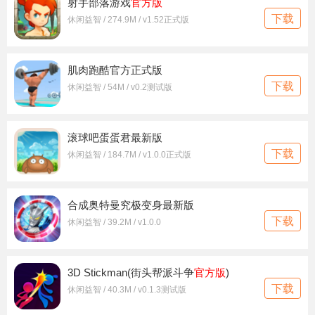
射手部落游戏
官方版
下载
休闲益智 / 274.9M / v1.52正式版
肌肉跑酷官方正式版
下载
休闲益智 / 54M / v0.2测试版
滚球吧蛋蛋君最新版
下载
休闲益智 / 184.7M / v1.0.0正式版
合成奥特曼究极变身最新版
下载
休闲益智 / 39.2M / v1.0.0
3D Stickman(街头帮派斗争
官方版
)
下载
休闲益智 / 40.3M / v0.1.3测试版