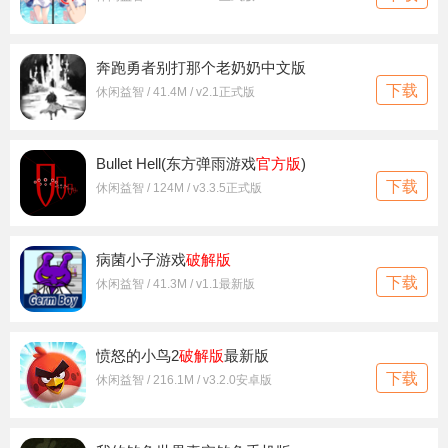
奔跑勇者别打那个老奶奶中文版
下载
休闲益智 / 41.4M / v2.1正式版
Bullet Hell(东方弹雨游戏
官方版
)
下载
休闲益智 / 124M / v3.3.5正式版
病菌小子游戏
破解版
下载
休闲益智 / 41.3M / v1.1最新版
愤怒的小鸟2
破解版
最新版
下载
休闲益智 / 216.1M / v3.2.0安卓版