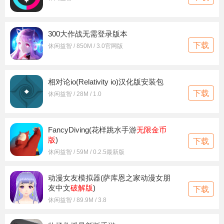
300大作战无需登录版本
下载
休闲益智 / 850M / 3.0官网版
相对论io(Relativity io)汉化版安装包
下载
休闲益智 / 28M / 1.0
FancyDiving(花样跳水手游
无限金币
版
)
下载
休闲益智 / 59M / 0.2.5最新版
动漫女友模拟器(萨库恩之家动漫女朋
友中文
破解版
)
下载
休闲益智 / 89.9M / 3.8