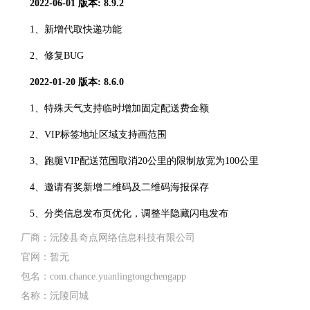
2022-06-01
版本: 8.9.2
1、新增代取快递功能
2、修复BUG
2022-01-20
版本: 8.6.0
1、特殊天气支持临时增加固定配送费金额
2、VIP标签地址区域支持画范围
3、跑腿VIP配送范围取消20公里的限制放宽为100公里
4、邀请有奖新增二维码及二维码海报保存
5、分类信息发布页优化，调整半隐藏闪电发布
厂商：
沅陵县奇点网络信息科技有限公司
官网：
暂无
包名：
com.chance.yuanlingtongchengapp
名称：
沅陵同城