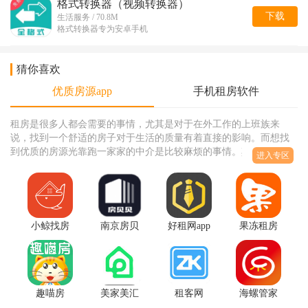
格式转换器（视频转换器）
下载
生活服务 / 70.8M
格式转换器专为安卓手机
猜你喜欢
优质房源app
手机租房软件
租房是很多人都会需要的事情，尤其是对于在外工作的上班族来
说，找到一个舒适的房子对于生活的质量有着直接的影响。而想找
到优质的房源光靠跑一家家的中介是比较麻烦的事情。其实，许多
进入专区
的找房软件上就有着非常多的优
小鲸找房
南京房贝
好租网app
果冻租房
安卓版
贝平台
正规房源
APP安卓
v1.0官方
app1.0.3手
v2.3.2
版2.2.8最
版
机版
新版
趣喵房
美家美汇
租客网
海螺管家
APP租房
app租房买
APP便利
爱上租房