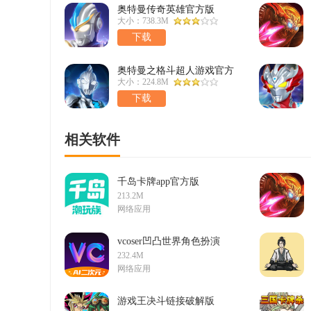
奥特曼传奇英雄官方版
v27.1.0最新版
大小：738.3M
下载
奥特曼之格斗超人游戏官方
版v9.1.0最新版
大小：224.8M
下载
相关软件
千岛卡牌app官方版
v6.19.0安卓版
213.2M
网络应用
vcoser凹凸世界角色扮演
游戏最新版v2.8.4官方版
232.4M
网络应用
游戏王决斗链接破解版