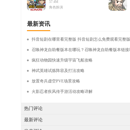
免费内购(Duel
57.4M
Links)vv6.5.0国际服
角色扮演
最新资讯
抖音短剧在哪里看完整版 抖音短剧怎么免费观看完整
召唤神龙自助餐版本在哪玩？召唤神龙自助餐版本链接
疯狂动物园快速升级宇宙飞船攻略
神武英雄试炼阵容及打法攻略
放置奇兵虚空PVE场景攻略
火影忍者疾风传手游活动攻略详解
热门评论
最新评论