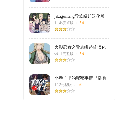
jikagerising异族崛起汉化版
1.14b安卓版
/
5.0
火影忍者之异族崛起雏汉化
版
v0.11完整版
/
5.0
小巷子里的秘密事情里路地
事情全结局
1.12完整版
/
5.0