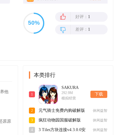
好评：
1
差评：
1
本类排行
SAKURA
养他
292.9M
SchoolSimulator
下载
1
模拟经营
樱花校园模拟
器英文官方正
元气骑士免费内购破解版
2
休闲益智
版v1.043.02安
v6.5.0最新版
卓版
疯狂动物园国服破解版
3
休闲益智
还原原
v4.4.1最新版
3 Tiles方块连接v4.3.0.0安
4
休闲益智