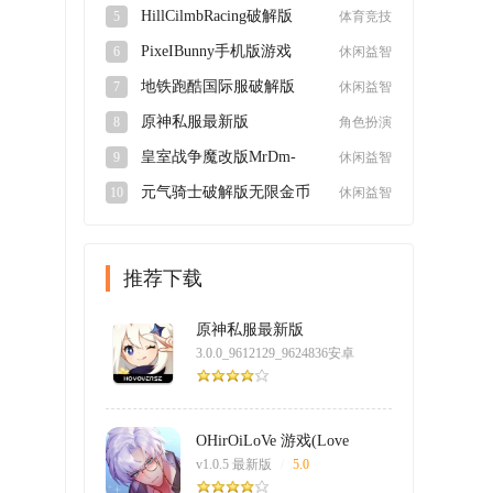
卓版
HillCilmbRacing破解版
5
体育竞技
v1.62.3最新版
PixeIBunny手机版游戏
6
休闲益智
v1.0最新版
地铁跑酷国际服破解版
7
休闲益智
2024最新版3.39.0最新版
原神私服最新版
8
角色扮演
3.0.0_9612129_9624836安
皇室战争魔改版MrDm-
9
休闲益智
卓版
Zerov0.5最新版
元气骑士破解版无限金币
10
休闲益智
钻石v6.5.0
推荐下载
原神私服最新版
3.0.0_9612129_9624836安卓
版
/
5.0
OHirOiLoVe 游戏(Love
Pheromone)
v1.0.5 最新版
/
5.0