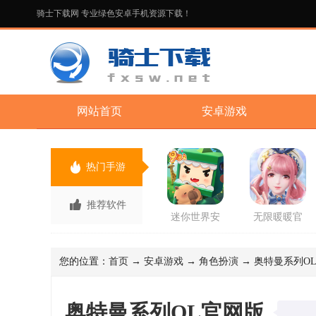
骑士下载网 专业绿色安卓手机资源下载！
网站首页
安卓游戏
热门手游
推荐软件
迷你世界安
无限暖暖官
卓版手游
方正版手游
您的位置：
首页
→
安卓游戏
→
角色扮演
→ 奥特曼系列OL官
奥特曼系列OL官网版