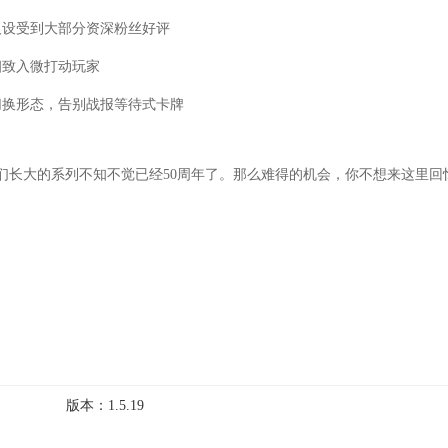
人设受到大部分资深粉丝好评
细致入微打动玩家
切换形态，告别战报等待式卡牌
们长大的系列不知不觉已经50周年了。那么难得的机会，你不想来这里回
版本：
1.5.19