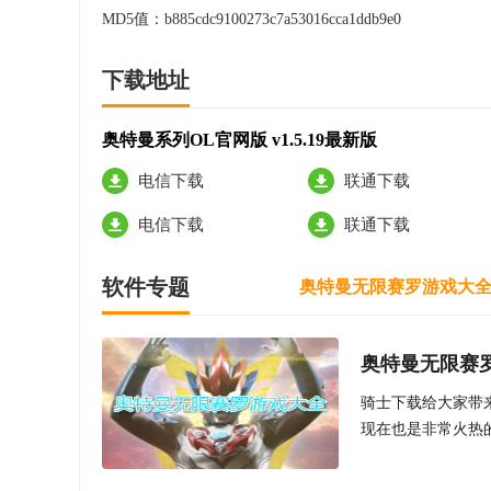
MD5值：
b885cdc9100273c7a53016cca1ddb9e0
下载地址
奥特曼系列OL官网版 v1.5.19最新版
电信下载
联通下载
电信下载
联通下载
软件专题
奥特曼无限赛罗游戏大
奥特曼无限赛
骑士下载给大家带
现在也是非常火热
热度又带起来了，