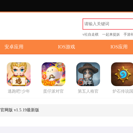
v社自走棋
一起来捉妖
手游
安卓应用
IOS游戏
IOS应用
逃跑吧!少年
蛋仔派对官
第五人格官
炉石传说
游戏官方版
方2025最新
方版
服回归版
版游戏
方版
网版 v1.5.19最新版