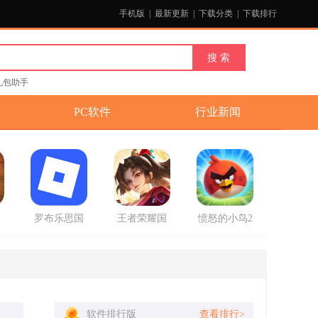
手机版
|
最新更新
|
下载分类
|
下载排行
礼包助手
PC软件
行业新闻
国
罗布乐思国
王者荣耀国
愤怒的小鸟2
官
际服中文版
际服正式版
破解版最新
2025最新版
版
软件排行版
查看排行>