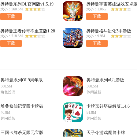
奥特曼系列OL官网版v1.5.19
奥特曼宇宙英雄游戏安卓
最新版
正版16.0.0传奇版
大小：560.5M
大小：1.06G
下载
下载
奥特曼王者传奇不重置版1.28
奥特曼格斗进化3手游版
最新版
v1.1.13安卓版
大小：518.6M
大小：9.9M
下载
下载
奥特曼系列OL9周年版
奥特曼系列ol九游版
v1.5.19官方版
1.5.19安卓版
560.5M
560.5M
角色扮演
休闲益智
堆叠修仙记无限卡牌破
卡牌烹饪塔破解版1.4.6
解版v1.2.0安卓版
安卓版
40.8M
91.8M
休闲益智
休闲益智
三国卡牌杀无限元宝版
天子令游戏魔兽卡牌