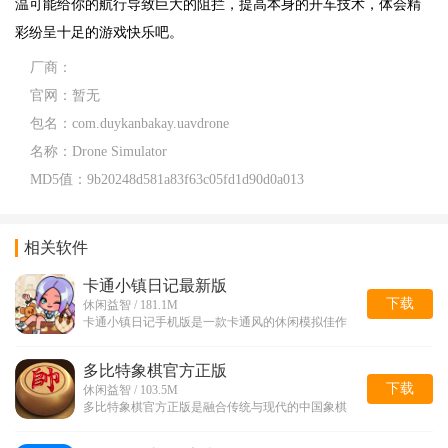
温可能给你的航行导致巨大的阻拦，提高本身的开车技术，体会精
彩纷呈十足的游戏快乐吧。
厂商：
官网：
暂无
包名：
com.duykanbakay.uavdrone
名称：
Drone Simulator
MD5值：
9b20248d581a83f63c05fd1d90d0a013
相关软件
卡通小镇日记最新版
下载
休闲益智 / 181.1M
卡通小镇日记手机版是一款卡通风的休闲模拟佳作
多比特象棋官方正版
下载
休闲益智 / 103.5M
多比特象棋官方正版是融合传统与现代的中国象棋