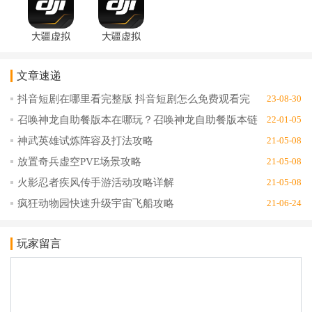
相关推荐：DJI大疆无人机官网
大疆虚拟
大疆虚拟
飞行
飞行游戏
app1.0.0ios
1.0.0最新
文章速递
版
版
抖音短剧在哪里看完整版 抖音短剧怎么免费观看完
23-08-30
整版
召唤神龙自助餐版本在哪玩？召唤神龙自助餐版本链
22-01-05
接地址分享
神武英雄试炼阵容及打法攻略
21-05-08
放置奇兵虚空PVE场景攻略
21-05-08
火影忍者疾风传手游活动攻略详解
21-05-08
疯狂动物园快速升级宇宙飞船攻略
21-06-24
玩家留言