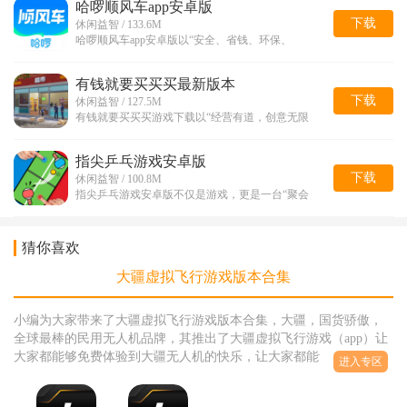
哈啰顺风车app安卓版
下载
休闲益智 / 133.6M
哈啰顺风车app安卓版以“安全、省钱、环保、
有钱就要买买买最新版本
下载
休闲益智 / 127.5M
有钱就要买买买游戏下载以“经营有道，创意无限
指尖乒乓游戏安卓版
下载
休闲益智 / 100.8M
指尖乒乓游戏安卓版不仅是游戏，更是一台“聚会
猜你喜欢
大疆虚拟飞行游戏版本合集
小编为大家带来了大疆虚拟飞行游戏版本合集，大疆，国货骄傲，
全球最棒的民用无人机品牌，其推出了大疆虚拟飞行游戏（app）让
大家都能够免费体验到大疆无人机的快乐，让大家都能够体验大疆
进入专区
无人机的魅力，小编为大家找到了各个版本的大疆虚拟飞行游戏的
版本，感兴趣的小伙伴们快来挑选下载自己喜欢的版本来玩儿吧！