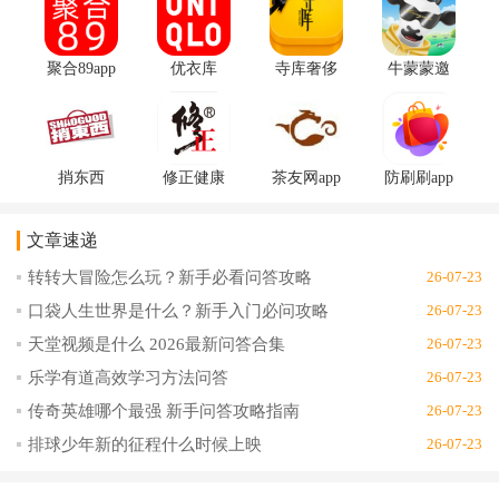
聚合89app
优衣库
寺库奢侈
牛蒙蒙邀
最新版1.1
UNIQLO
品app会员
请码3.2.5
安卓版
Pay手机版
版v8.0.96
最新版
5.7.1正式
安卓版
版
捎东西
修正健康
茶友网app
防刷刷app
CNapp中
商城
最新版
返利提现
国版1.2.0
appv2.9.4
v3.1.57安
版3.5.3安
文章速递
安卓版
安卓版
卓版
卓版
转转大冒险怎么玩？新手必看问答攻略
26-07-23
口袋人生世界是什么？新手入门必问攻略
26-07-23
天堂视频是什么 2026最新问答合集
26-07-23
乐学有道高效学习方法问答
26-07-23
传奇英雄哪个最强 新手问答攻略指南
26-07-23
排球少年新的征程什么时候上映
26-07-23