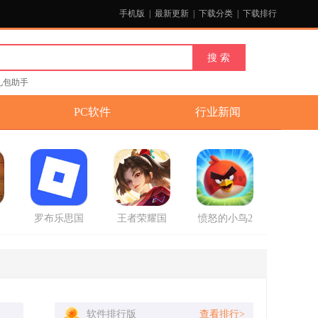
手机版
|
最新更新
|
下载分类
|
下载排行
礼包助手
PC软件
行业新闻
国
罗布乐思国
王者荣耀国
愤怒的小鸟2
官
际服中文版
际服正式版
破解版最新
2025最新版
版
软件排行版
查看排行>