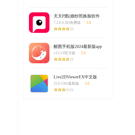
天天P图(婚纱照换脸软件
app)
7.2.0.4.363免费版
/
5.0
醒图手机版2024最新版app
v13.3.0官方版
/
5.0
Live2DViewerEX中文版
25.6.1301最新版
/
5.0