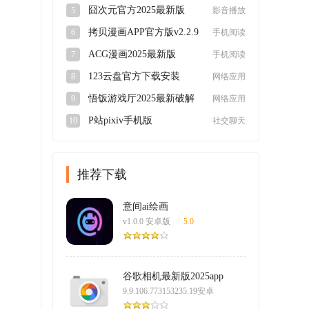
v5.1.5安卓版
囧次元官方2025最新版
5
影音播放
v1.5.7.9安卓版
拷贝漫画APP官方版v2.2.9
6
手机阅读
最新版
ACG漫画2025最新版
7
手机阅读
v2.2.1.3.3.4安卓版
123云盘官方下载安装
8
网络应用
2025最新版v3.0.1官方版
悟饭游戏厅2025最新破解
9
网络应用
版4.8.8.8永久版
P站pixiv手机版
10
社交聊天
appv6.148.0安卓版
推荐下载
意间ai绘画
v1.0.0 安卓版
/
5.0
谷歌相机最新版2025app
9.9.106.773153235.19安卓
版
/
5.0