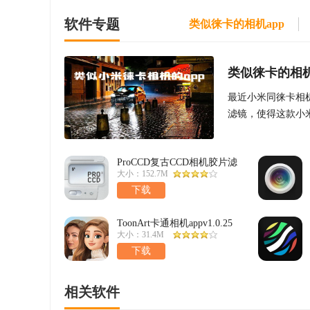
软件专题
类似徕卡的相机app
类似徕卡的相机
最近小米同徕卡相
滤镜，使得这款小
的用户提供一些类
ProCCD复古CCD相机胶片滤
镜v5.0.0最新版
大小：152.7M
下载
ToonArt卡通相机appv1.0.25
最新版
大小：31.4M
下载
相关软件