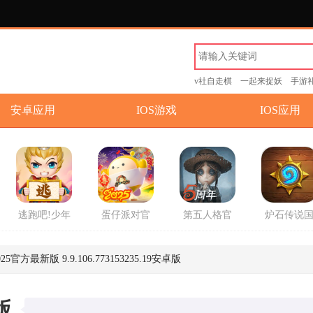
v社自走棋
一起来捉妖
手游
安卓应用
IOS游戏
IOS应用
逃跑吧!少年
蛋仔派对官
第五人格官
炉石传说
游戏官方版
方2025最新
方版
服回归版
版游戏
方版
5官方最新版 9.9.106.773153235.19安卓版
版