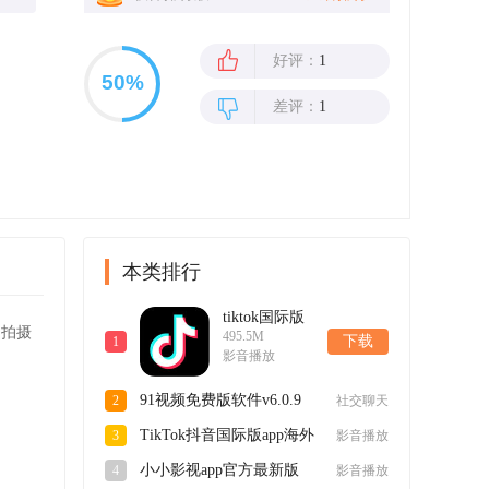
好评：
1
差评：
1
本类排行
tiktok国际版
的拍摄
495.5M
短视频最新版
下载
1
影音播放
app41.1.1安卓
版
91视频免费版软件v6.0.9
2
社交聊天
官方版
TikTok抖音国际版app海外
3
影音播放
2025最新版v41.1.1最新版
小小影视app官方最新版
4
影音播放