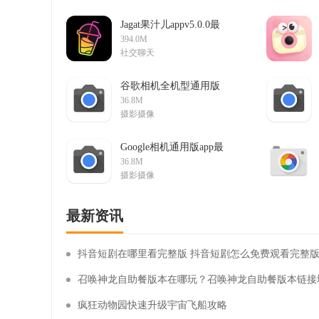
Jagat果汁儿appv5.0.0最
新版
394.0M
社交聊天
谷歌相机全机型通用版
2025官方最新版
36.8M
v9.9.106.773153235.19稳
摄影摄像
定版
​Google相机通用版app最
新版
36.8M
v9.9.106.773153235.19安
摄影摄像
卓版
最新资讯
抖音短剧在哪里看完整版 抖音短剧怎么免费观看完整
召唤神龙自助餐版本在哪玩？召唤神龙自助餐版本链接
疯狂动物园快速升级宇宙飞船攻略