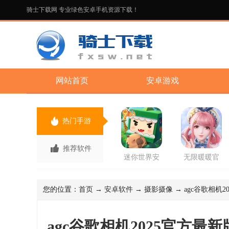
骑士下载网 专业绿色安卓手机资源下载！
网站首页
安卓游戏
热门手游
推荐软件
迷你世界安
无限暖暖官
卓版手游
方正版手游
您的位置：
首页
→
安卓软件
→
摄影摄像
→ agc谷歌相机202
agc谷歌相机2025官方最新