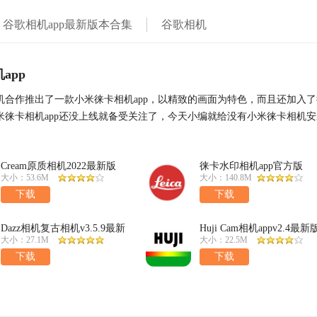
谷歌相机app最新版本合集
谷歌相机
app
机合作推出了一款小米徕卡相机app，以精致的画面为特色，而且还加入了
米徕卡相机app还没上线就备受关注了，今天小编就给没有小米徕卡相机安
似于徕卡相机的
Cream原质相机2022最新版
徕卡水印相机app官方版
v1.22手机版
v4.3.004660最新版
大小：53.6M
大小：140.8M
下载
下载
Dazz相机复古相机v3.5.9最新
Huji Cam相机appv2.4最新
版
大小：27.1M
大小：22.5M
下载
下载