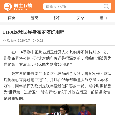
首页
游戏
软件
文章
排行
FIFA足球世界赞布罗塔好用吗
作者: 佚名 2020/5/7 10:40:52
在FIFA手游中正统右后卫优秀人才其实并不算特别多，说
到赞布罗塔相信老球迷对他印象还是很深刻的，巅峰时期被誉为
世界第一右后卫，那么能力到底如何呢？
赞布罗塔来自盛产顶尖防守球员的意大利，曾多次作为球队
后防核心夺得过意甲冠军，并且在06年帮助意大利夺得世界杯
冠军，同年被评为欧洲足联年度最佳阵容的一员。巅峰时期被誉
为“世界第一边后卫”，赞布罗塔相较于其他右后卫，前插进攻性
是最积极的。