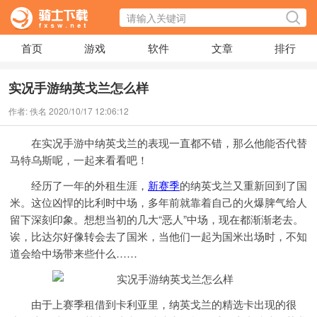
首页
游戏
软件
文章
排行
实况手游纳英戈兰怎么样
作者: 佚名 2020/10/17 12:06:12
在实况手游中纳英戈兰的表现一直都不错，那么他能否代替
马特乌斯呢，一起来看看吧！
经历了一年的外租生涯，
新赛季
的纳英戈兰又重新回到了国
米。这位凶悍的比利时中场，多年前就靠着自己的火爆脾气给人
留下深刻印象。想想当初的几大“恶人”中场，现在都渐渐老去。
诶，比达尔好像转会去了国米，当他们一起为国米出场时，不知
道会给中场带来些什么……
由于上赛季租借到卡利亚里，纳英戈兰的精选卡出现的很