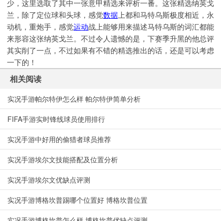
少，这里选取了其中一张意甲精选来评析一番。这张精选纳英戈
兰，除了定位球和头球，感觉
数据
上都和马特乌斯极度相近，永
动机，重炮手，感觉
运动
战上能够用来描述马特乌斯的词汇都能
来形容这张纳英戈兰。不过令人遗憾的是，下赛季升黑的他总评
其实削了一点，不过如果有不错的精选推出的话，还是可以考虑
一下的！
相关阅读
实况手游帕尔特伊怎么样 帕尔特伊简单分析
FIFA手游实时锋线球员使用排行
实况手游中好用的偷猎者球员推荐
​实况手游埃尔文技能搭配及位置分析
实况手游埃尔文优缺点评测
实况手游博格坎普踢哪个位置好 博格坎普位置
实况手游博格坎普怎么样 博格坎普优缺点评测