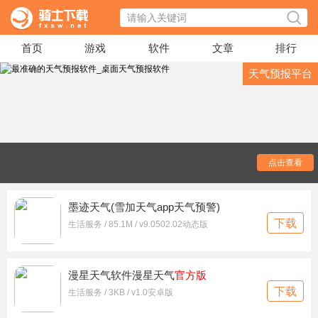
首页
游戏
软件
文章
排行
天气预报平台
骑士下载为大家带来最准确最好用的手机在线天气预报平
点击查看
台，这些软件都是非常优质的天气软件app，软件中有近15天
非常准确的天气信息，由权威发布，非常的可靠，让你的出行
更加的有保障和安全，值得推荐给大家，软件内还有各种天气
墨迹天气(雪加天气app天气预警)
相关的新闻资讯信息随时播报，非常的不错，如果你经常需要
下载
生活服务 / 85.1M / v9.0502.02动态版
看天气出行的话，一定要来骑士下载使用哦。
漫星天气软件漫星天气
官方版
下载
生活服务 / 3KB / v1.0安卓版