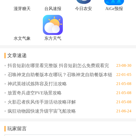
漫芽糖天
台风速报
今日农安
AiGe预报
气app1.0.0
2020去广
天气预报
app手机版
安卓版
告版1.16.2
v2.0.7客户
v1.0
安卓版
端
水文气象
东方天气
(青岛水文
app天气预
APP安卓
报1.9.8
文章速递
版)v1.0手
机版
抖音短剧在哪里看完整版 抖音短剧怎么免费观看完
23-08-30
整版
召唤神龙自助餐版本在哪玩？召唤神龙自助餐版本链
22-01-05
接地址分享
神武英雄试炼阵容及打法攻略
21-05-08
放置奇兵虚空PVE场景攻略
21-05-08
火影忍者疾风传手游活动攻略详解
21-05-08
疯狂动物园快速升级宇宙飞船攻略
21-06-24
玩家留言