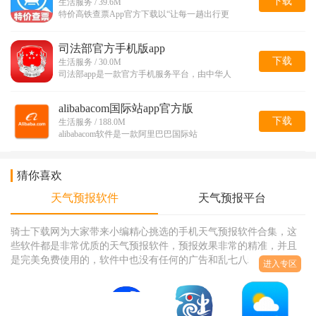
下载
生活服务 / 39.6M
特价高铁查票App官方下载以“让每一趟出行更
司法部官方手机版app
下载
生活服务 / 30.0M
司法部app是一款官方手机服务平台，由中华人
alibabacom国际站app官方版
下载
生活服务 / 188.0M
alibabacom软件是一款阿里巴巴国际站
猜你喜欢
天气预报软件
天气预报平台
骑士下载网为大家带来小编精心挑选的手机天气预报软件合集，这
些软件都是非常优质的天气预报软件，预报效果非常的精准，并且
是完美免费使用的，软件中也没有任何的广告和乱七八糟的弹窗，
进入专区
干净便捷高效，随时随地打开查看天气，如果你对天气预报有需要
的话一定不能错过哦，快有自带的悬浮窗功能，真是非常的好用
了，快来骑士下载体验吧。